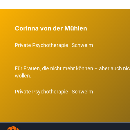
NICHT
–
ICH
FÜHLE
Corinna von der Mühlen
MICH
FALSCH
Private Psychotherapie | Schwelm
Für Frauen, die nicht mehr können – aber auch ni
wollen.
Private Psychotherapie | Schwelm