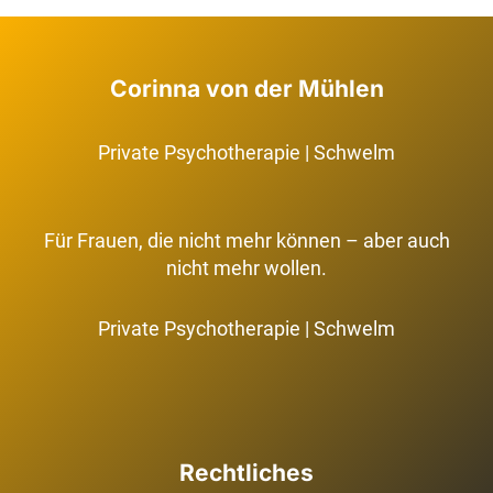
DEM
ANDEREN
ERLAUBE,
BEGINNT
Corinna von der Mühlen
BEI
DEM,
WAS
Private Psychotherapie | Schwelm
ICH
MIR
SELBST
ERLAUBE
Für Frauen, die nicht mehr können – aber auch
nicht mehr wollen.
Private Psychotherapie | Schwelm
Rechtliches