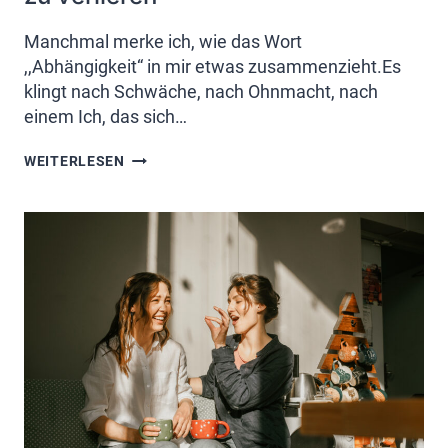
Manchmal merke ich, wie das Wort
,,Abhängigkeit“ in mir etwas zusammenzieht.Es
klingt nach Schwäche, nach Ohnmacht, nach
einem Ich, das sich…
ABHÄNGIGKEIT
WEITERLESEN
ODER
DIE
KUNST,
VERBUNDEN
ZU
BLEIBEN
–
OHNE
SICH
ZU
VERLIEREN