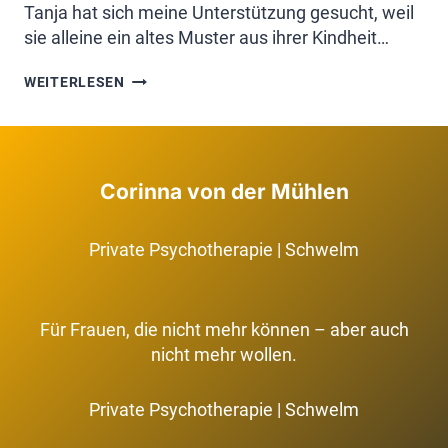
Tanja hat sich meine Unterstützung gesucht, weil
sie alleine ein altes Muster aus ihrer Kindheit…
DAS
WEITERLESEN
HIER
SOLLTEST
DU
LESEN,
BEVOR
Corinna von der Mühlen
DU
DEINE
BEZIEHUNG
Private Psychotherapie | Schwelm
BEENDEST
ODER
DEINEN
JOB
Für Frauen, die nicht mehr können – aber auch
KÜNDIGST!
nicht mehr wollen.
Private Psychotherapie | Schwelm