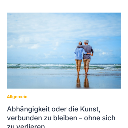
STATT
SELBSTVERLUST
–
WIE
ICH
LERNTE,
MICH
SELBST
ZU
HALTEN
Allgemein
Abhängigkeit oder die Kunst,
verbunden zu bleiben – ohne sich
zu verlieren