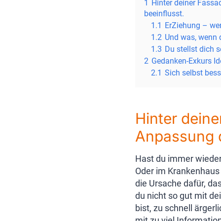
1
Hinter deiner Fassa
beeinflusst.
1.1
ErZiehung – wer 
1.2
Und was, wenn da
1.3
Du stellst dich 
2
Gedanken-Exkurs Id
2.1
Sich selbst bess
Hinter deine
Anpassung d
Hast du immer wieder d
Oder im Krankenhaus n
die Ursache dafür, das
du nicht so gut mit d
bist, zu schnell ärger
mit zu viel Informati