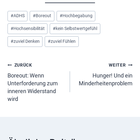
Schlagworte:
#
ADHS
#
Boreout
#
Hochbegabung
#
Hochsensibilität
#
kein Selbstwertgefühl
#
zuviel Denken
#
zuviel Fühlen
Beitragsnavigation
ZURÜCK
WEITER
Boreout: Wenn
Hunger! Und ein
Unterforderung zum
Minderheitenproblem
inneren Widerstand
wird