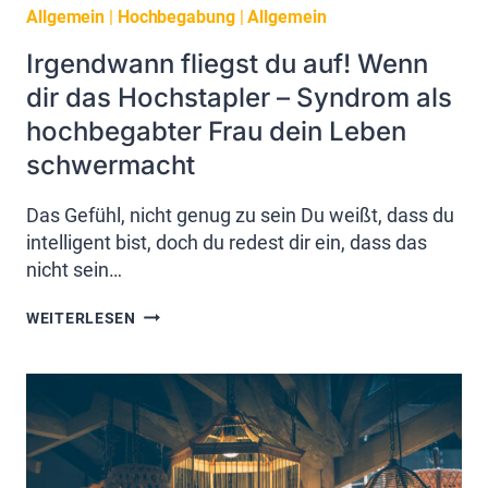
Allgemein
|
Hochbegabung
|
Allgemein
Irgendwann fliegst du auf! Wenn
dir das Hochstapler – Syndrom als
hochbegabter Frau dein Leben
schwermacht
Das Gefühl, nicht genug zu sein Du weißt, dass du
intelligent bist, doch du redest dir ein, dass das
nicht sein…
IRGENDWANN
WEITERLESEN
FLIEGST
DU
AUF!
WENN
DIR
DAS
HOCHSTAPLER
–