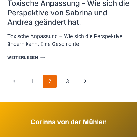
Toxische Anpassung – Wie sich die
Perspektive von Sabrina und
Andrea geändert hat.
Toxische Anpassung – Wie sich die Perspektive
ändern kann. Eine Geschichte.
TOXISCHE
WEITERLESEN
ANPASSUNG
–
WIE
Seitennavigation
Vorherige
SICH
Nächste
1
2
3
DIE
Seite
PERSPEKTIVE
Seite
VON
SABRINA
UND
ANDREA
Corinna von der Mühlen
GEÄNDERT
HAT.