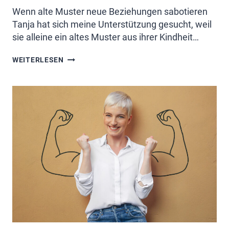
Wenn alte Muster neue Beziehungen sabotieren
Tanja hat sich meine Unterstützung gesucht, weil
sie alleine ein altes Muster aus ihrer Kindheit…
DAS
WEITERLESEN
HIER
SOLLTEST
DU
LESEN,
BEVOR
DU
DEINE
BEZIEHUNG
BEENDEST
ODER
DEINEN
JOB
KÜNDIGST!