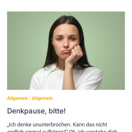
GEFANGENEN
PARADIESVOGEL
ZUR
INNEREN
FREIHEIT-
SONJAS
WEG
IN
DIE
SELBSTBESTIMMUNG
Allgemein
|
Allgemein
Denkpause, bitte!
„Ich denke ununterbrochen. Kann das nicht
endlich einmal aufhören?“ Oh, ich verstehe dich