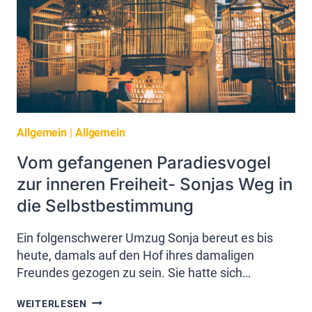
SYNDROM
ALS
HOCHBEGABTER
FRAU
DEIN
LEBEN
SCHWERMACHT
Allgemein
|
Allgemein
Vom gefangenen Paradiesvogel
zur inneren Freiheit- Sonjas Weg in
die Selbstbestimmung
Ein folgenschwerer Umzug Sonja bereut es bis
heute, damals auf den Hof ihres damaligen
Freundes gezogen zu sein. Sie hatte sich…
VOM
WEITERLESEN