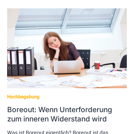
SICH
NICHT
IMMER
LEICHT
AN
–
WARUM
ES
TROTZDEM
DER
EINZIGE
WEG
IST
Hochbegabung
Boreout: Wenn Unterforderung
zum inneren Widerstand wird
Was ist Boreout eigentlich? Boreout ist das